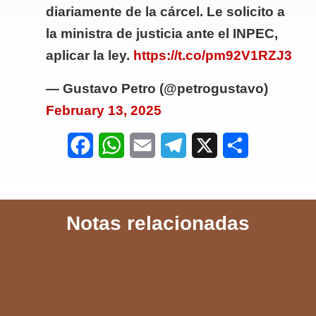
diariamente de la cárcel. Le solicito a
la ministra de justicia ante el INPEC,
aplicar la ley.
https://t.co/pm92V1RZJ3
— Gustavo Petro (@petrogustavo)
February 13, 2025
F
W
E
T
X
S
a
h
m
e
h
c
a
a
l
a
Notas relacionadas
e
t
i
e
r
b
s
l
g
e
o
A
r
o
p
a