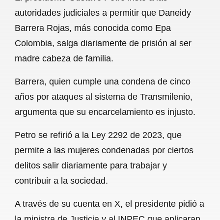
c
a
a
l
a
autoridades judiciales a permitir que Daneidy
e
t
i
e
r
Barrera Rojas, más conocida como Epa
b
s
l
g
e
Colombia, salga diariamente de prisión al ser
o
A
r
madre cabeza de familia.
o
p
a
Barrera, quien cumple una condena de cinco
k
p
m
años por ataques al sistema de Transmilenio,
argumenta que su encarcelamiento es injusto.
Petro se refirió a la Ley 2292 de 2023, que
permite a las mujeres condenadas por ciertos
delitos salir diariamente para trabajar y
contribuir a la sociedad.
A través de su cuenta en X, el presidente pidió a
la ministra de Justicia y al INPEC que aplicaran