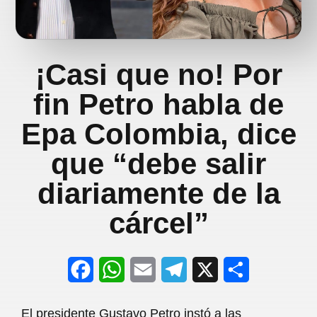
¡Casi que no! Por
fin Petro habla de
Epa Colombia, dice
que “debe salir
diariamente de la
cárcel”
F
W
E
T
X
S
a
h
m
e
h
El presidente Gustavo Petro instó a las