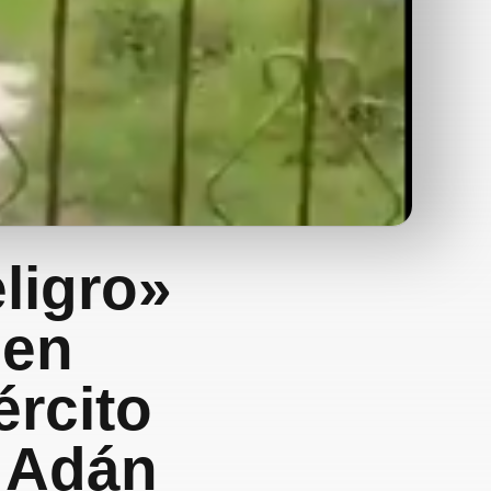
ligro»
 en
ército
a Adán