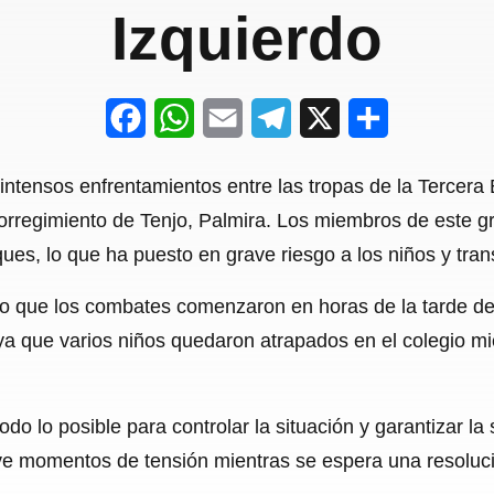
Izquierdo
F
W
E
T
X
S
a
h
m
e
h
intensos enfrentamientos entre las tropas de la Tercera B
c
a
a
l
a
corregimiento de Tenjo, Palmira. Los miembros de este gr
e
t
i
e
r
es, lo que ha puesto en grave riesgo a los niños y tran
b
s
l
g
e
do que los combates comenzaron en horas de la tarde de
o
A
r
, ya que varios niños quedaron atrapados en el colegio mi
o
p
a
k
p
m
o lo posible para controlar la situación y garantizar la 
e momentos de tensión mientras se espera una resolución