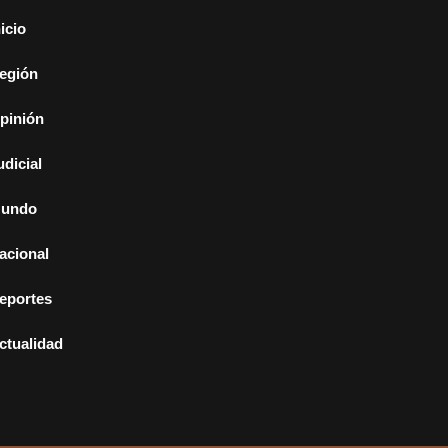
nicio
egión
pinión
udicial
undo
acional
eportes
ctualidad