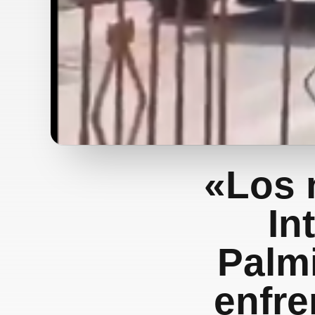
«Los 
In
Palmi
enfre