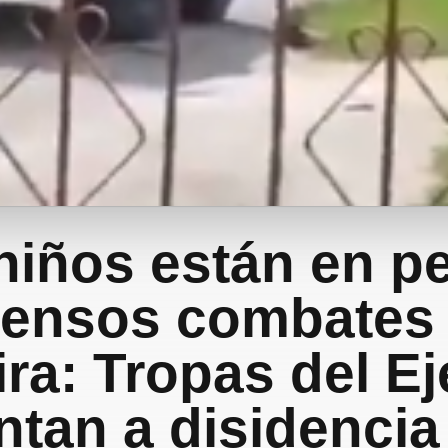
niños están en pe
tensos combates
ra: Tropas del Ej
ntan a disidenci