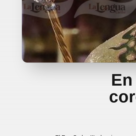
En 
cor