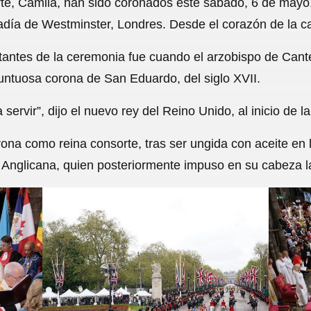
sorte, Camila, han sido coronados este sábado, 6 de may
c
a
a
l
a
adía de Westminster, Londres. Desde el corazón de la cap
e
t
i
e
r
ntes de la ceremonia fue cuando el arzobispo de Cante
b
s
l
g
e
suntuosa corona de San Eduardo, del siglo XVII.
o
A
r
o
p
a
servir”, dijo el nuevo rey del Reino Unido, al inicio de l
k
p
m
rona como reina consorte, tras ser ungida con aceite en 
a Anglicana, quien posteriormente impuso en su cabeza l