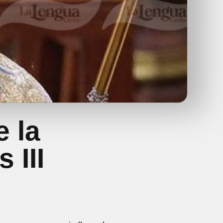
e la
 III