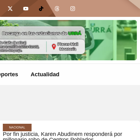
portes
Actualidad
NACIONAL
Por fin justicia, Karen Abudinem responderá por
millonario robo de Centros Poblados