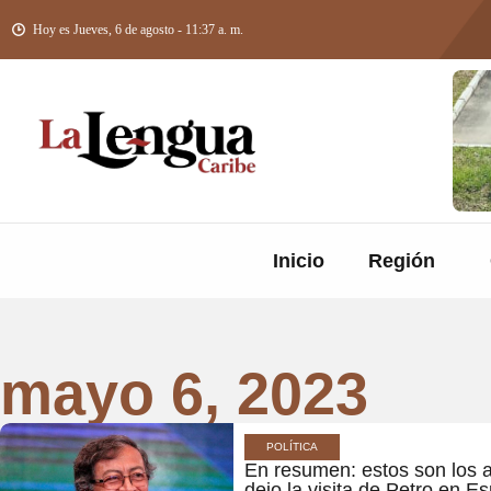
Hoy es Jueves, 6 de agosto - 11:37 a. m.
Inicio
Región
mayo 6, 2023
POLÍTICA
En resumen: estos son los 
dejo la visita de Petro en E