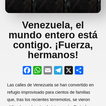
Venezuela, el
mundo entero está
contigo. ¡Fuerza,
hermanos!
F
W
E
T
X
S
a
h
m
e
h
Las calles de Venezuela se han convertido en
c
a
a
l
a
refugio improvisado para cientos de familias
e
t
i
e
r
que, tras los recientes terremotos, se vieron
b
s
l
g
e