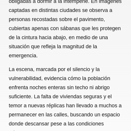
obligadas a dormir a la intemperie. En imágenes
o
A
r
captadas en distintas ciudades se observa a
personas recostadas sobre el pavimento,
o
p
a
cubiertas apenas con sábanas que les protegen
k
p
m
de la cintura hacia abajo, en medio de una
situación que refleja la magnitud de la
emergencia.
La escena, marcada por el silencio y la
vulnerabilidad, evidencia cómo la población
enfrenta noches enteras sin techo ni abrigo
suficiente. La falta de viviendas seguras y el
temor a nuevas réplicas han llevado a muchos a
permanecer en las calles, buscando un espacio
donde descansar pese a las condiciones