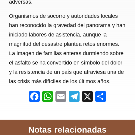
adversas.
Organismos de socorro y autoridades locales
han reconocido la gravedad del panorama y han
iniciado labores de asistencia, aunque la
magnitud del desastre plantea retos enormes.
La imagen de familias enteras durmiendo sobre
el asfalto se ha convertido en símbolo del dolor
y la resistencia de un país que atraviesa una de
las crisis más difíciles de los últimos años.
F
W
E
T
X
S
a
h
m
e
h
c
a
a
l
a
Notas relacionadas
e
t
i
e
r