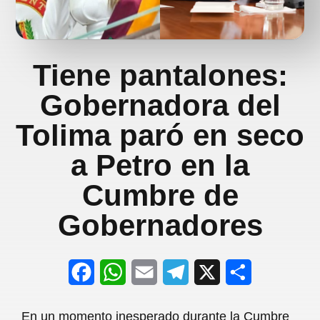
Tiene pantalones:
Gobernadora del
Tolima paró en seco
a Petro en la
Cumbre de
Gobernadores
F
W
E
T
X
S
a
h
m
e
h
En un momento inesperado durante la Cumbre