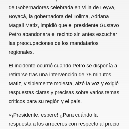
c
a
a
l
a
de Gobernadores celebrada en Villa de Leyva,
e
t
i
e
r
Boyacá, la gobernadora del Tolima, Adriana
b
s
l
g
e
Magali Matiz, impidió que el presidente Gustavo
o
A
r
Petro abandonara el recinto sin antes escuchar
las preocupaciones de los mandatarios
o
p
a
regionales.
k
p
m
El incidente ocurrió cuando Petro se disponía a
retirarse tras una intervención de 75 minutos.
Matiz, visiblemente molesta, alzó la voz y exigió
respuestas claras y precisas sobre varios temas
críticos para su región y el país.
«¡Presidente, espere! ¿Para cuándo la
respuesta a los arroceros con respecto al precio