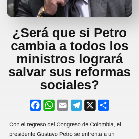
¿Será que si Petro
cambia a todos los
ministros logrará
salvar sus reformas
sociales?
F
W
E
T
X
S
a
h
m
e
h
Con el regreso del Congreso de Colombia, el
c
a
a
l
a
presidente Gustavo Petro se enfrenta a un
e
t
i
e
r