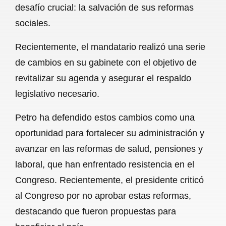
desafío crucial: la salvación de sus reformas
b
s
l
g
e
sociales.
o
A
r
Recientemente, el mandatario realizó una serie
o
p
a
de cambios en su gabinete con el objetivo de
k
p
m
revitalizar su agenda y asegurar el respaldo
legislativo necesario.
Petro ha defendido estos cambios como una
oportunidad para fortalecer su administración y
avanzar en las reformas de salud, pensiones y
laboral, que han enfrentado resistencia en el
Congreso. Recientemente, el presidente criticó
al Congreso por no aprobar estas reformas,
destacando que fueron propuestas para