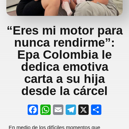
“Eres mi motor para
nunca rendirme”:
Epa Colombia le
dedica emotiva
carta a su hija
desde la cárcel
F
W
E
T
X
S
a
h
m
e
h
En medio de los difíciles momentos que