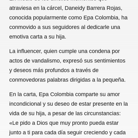
c
a
a
l
a
atraviesa en la cárcel, Daneidy Barrera Rojas,
e
t
i
e
r
conocida popularmente como Epa Colombia, ha
b
s
l
g
e
conmovido a sus seguidores al dedicarle una
o
A
r
emotiva carta a su hija.
o
p
a
La influencer, quien cumple una condena por
k
p
m
actos de vandalismo, expresó sus sentimientos
y deseos más profundos a través de
conmovedoras palabras dirigidas a la pequeña.
En la carta, Epa Colombia comparte su amor
incondicional y su deseo de estar presente en la
vida de su hija, a pesar de las circunstancias:
«Le pido a Dios que muy pronto pueda estar
junto a ti para cada día seguir creciendo y cada