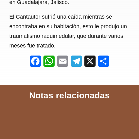
en Guadalajara, Jalisco.
El Cantautor sufrió una caída mientras se
encontraba en su habitación, esto le produjo un
traumatismo raquimedular, que durante varios
meses fue tratado.
F
W
E
T
X
S
a
h
m
e
h
c
a
a
l
a
Notas relacionadas
e
t
i
e
r
b
s
l
g
e
o
A
r
o
p
a