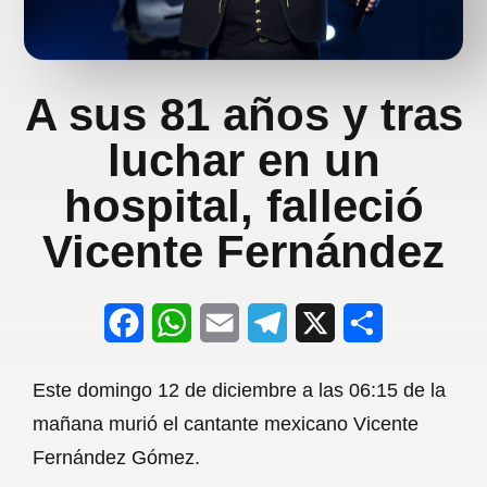
A sus 81 años y tras
luchar en un
hospital, falleció
Vicente Fernández
F
W
E
T
X
S
a
h
m
e
h
Este domingo 12 de diciembre a las 06:15 de la
c
a
a
l
a
mañana murió el cantante mexicano Vicente
e
t
i
e
r
Fernández Gómez.
b
s
l
g
e