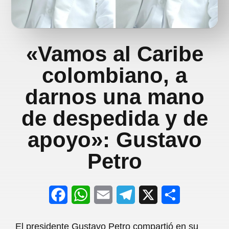
«Vamos al Caribe
colombiano, a
darnos una mano
de despedida y de
apoyo»: Gustavo
Petro
F
W
E
T
X
S
a
h
m
e
h
El presidente Gustavo Petro compartió en su