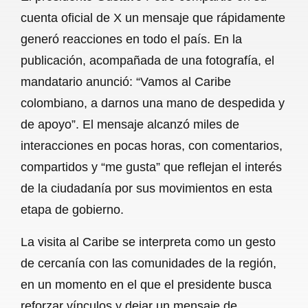
c
a
a
l
a
cuenta oficial de X un mensaje que rápidamente
e
t
i
e
r
generó reacciones en todo el país. En la
b
s
l
g
e
publicación, acompañada de una fotografía, el
o
A
r
mandatario anunció: “Vamos al Caribe
colombiano, a darnos una mano de despedida y
o
p
a
de apoyo”. El mensaje alcanzó miles de
k
p
m
interacciones en pocas horas, con comentarios,
compartidos y “me gusta” que reflejan el interés
de la ciudadanía por sus movimientos en esta
etapa de gobierno.
La visita al Caribe se interpreta como un gesto
de cercanía con las comunidades de la región,
en un momento en el que el presidente busca
reforzar vínculos y dejar un mensaje de