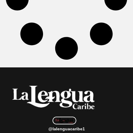
@lalenguacaribe1