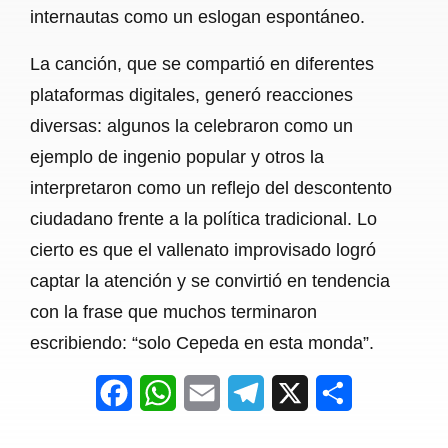
internautas como un eslogan espontáneo.
La canción, que se compartió en diferentes
plataformas digitales, generó reacciones
diversas: algunos la celebraron como un
ejemplo de ingenio popular y otros la
interpretaron como un reflejo del descontento
ciudadano frente a la política tradicional. Lo
cierto es que el vallenato improvisado logró
captar la atención y se convirtió en tendencia
con la frase que muchos terminaron
escribiendo: “solo Cepeda en esta monda”.
F
W
E
T
X
S
a
h
m
e
h