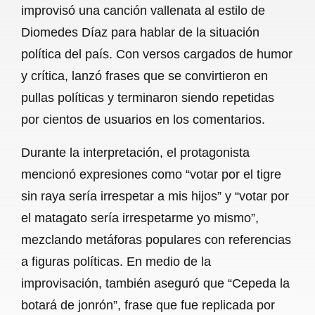
improvisó una canción vallenata al estilo de
b
s
l
g
e
Diomedes Díaz para hablar de la situación
o
A
r
política del país. Con versos cargados de humor
y crítica, lanzó frases que se convirtieron en
o
p
a
pullas políticas y terminaron siendo repetidas
k
p
m
por cientos de usuarios en los comentarios.
Durante la interpretación, el protagonista
mencionó expresiones como “votar por el tigre
sin raya sería irrespetar a mis hijos” y “votar por
el matagato sería irrespetarme yo mismo”,
mezclando metáforas populares con referencias
a figuras políticas. En medio de la
improvisación, también aseguró que “Cepeda la
botará de jonrón”, frase que fue replicada por