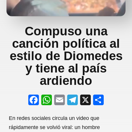
Compuso una
canción política al
estilo de Diomedes
y tiene al país
ardiendo
F
W
E
T
X
S
a
h
m
e
h
En redes sociales circula un video que
c
a
a
l
a
rápidamente se volvió viral: un hombre
e
t
i
e
r