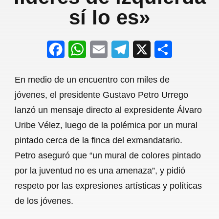
sí lo es»
F
W
E
T
X
S
a
h
m
e
h
En medio de un encuentro con miles de
c
a
a
l
a
jóvenes, el presidente Gustavo Petro Urrego
e
t
i
e
r
lanzó un mensaje directo al expresidente Álvaro
b
s
l
g
e
Uribe Vélez, luego de la polémica por un mural
o
A
r
pintado cerca de la finca del exmandatario.
Petro aseguró que “un mural de colores pintado
o
p
a
por la juventud no es una amenaza”, y pidió
k
p
m
respeto por las expresiones artísticas y políticas
de los jóvenes.