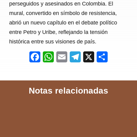
perseguidos y asesinados en Colombia. El
mural, convertido en símbolo de resistencia,
abrió un nuevo capítulo en el debate político
entre Petro y Uribe, reflejando la tensión
histórica entre sus visiones de país.
F
W
E
T
X
S
a
h
m
e
h
c
a
a
l
a
Notas relacionadas
e
t
i
e
r
b
s
l
g
e
o
A
r
o
p
a
k
p
m