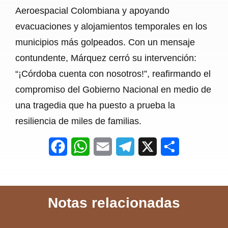
Aeroespacial Colombiana y apoyando
evacuaciones y alojamientos temporales en los
municipios más golpeados. Con un mensaje
contundente, Márquez cerró su intervención:
“¡Córdoba cuenta con nosotros!”, reafirmando el
compromiso del Gobierno Nacional en medio de
una tragedia que ha puesto a prueba la
resiliencia de miles de familias.
F
W
E
T
X
S
a
h
m
e
h
c
a
a
l
a
Notas relacionadas
e
t
i
e
r
b
s
l
g
e