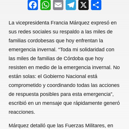
F
W
E
T
X
S
a
h
m
e
h
La vicepresidenta Francia Márquez expresó en
c
a
a
l
a
sus redes sociales su respaldo a las miles de
e
t
i
e
r
familias cordobesas que hoy enfrentan la
b
s
l
g
e
emergencia invernal. “Toda mi solidaridad con
o
A
r
las miles de familias de Córdoba que hoy
resisten en medio de la emergencia invernal. No
o
p
a
están solas: el Gobierno Nacional está
k
p
m
comprometido y coordinando todas las acciones
de respuesta posibles para esta emergencia”,
escribió en un mensaje que rápidamente generó
reacciones.
Márquez detalló que las Fuerzas Militares, en