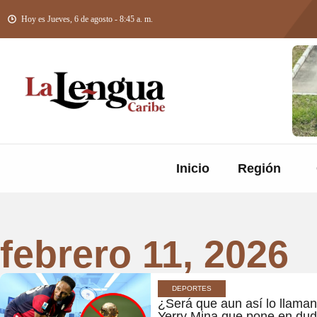
Hoy es Jueves, 6 de agosto - 8:45 a. m.
Inicio
Región
febrero 11, 2026
DEPORTES
¿Será que aun así lo llaman
Yerry Mina que pone en dud