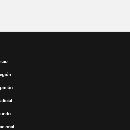
nicio
egión
pinión
udicial
undo
acional