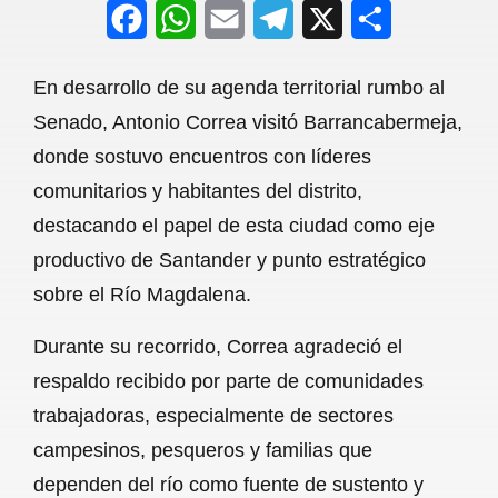
F
W
E
T
X
S
a
h
m
e
h
En desarrollo de su agenda territorial rumbo al
c
a
a
l
a
Senado, Antonio Correa visitó Barrancabermeja,
e
t
i
e
r
donde sostuvo encuentros con líderes
b
s
l
g
e
comunitarios y habitantes del distrito,
o
A
r
destacando el papel de esta ciudad como eje
productivo de Santander y punto estratégico
o
p
a
sobre el Río Magdalena.
k
p
m
Durante su recorrido, Correa agradeció el
respaldo recibido por parte de comunidades
trabajadoras, especialmente de sectores
campesinos, pesqueros y familias que
dependen del río como fuente de sustento y