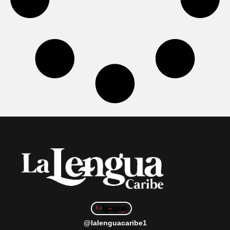
@lalenguacaribe1