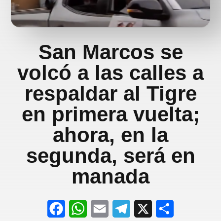
San Marcos se
volcó a las calles a
respaldar al Tigre
en primera vuelta;
ahora, en la
segunda, será en
manada
F
W
E
T
X
S