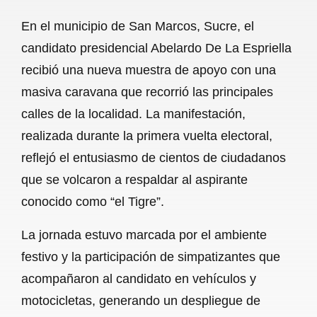
a
h
m
e
h
En el municipio de San Marcos, Sucre, el
c
a
a
l
a
candidato presidencial Abelardo De La Espriella
e
t
i
e
r
recibió una nueva muestra de apoyo con una
b
s
l
g
e
masiva caravana que recorrió las principales
o
A
r
calles de la localidad. La manifestación,
realizada durante la primera vuelta electoral,
o
p
a
reflejó el entusiasmo de cientos de ciudadanos
k
p
m
que se volcaron a respaldar al aspirante
conocido como “el Tigre”.
La jornada estuvo marcada por el ambiente
festivo y la participación de simpatizantes que
acompañaron al candidato en vehículos y
motocicletas, generando un despliegue de