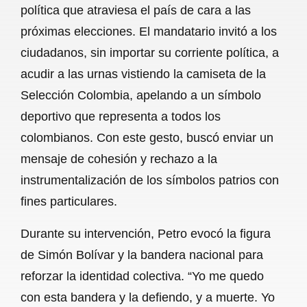
política que atraviesa el país de cara a las
b
s
l
g
e
próximas elecciones. El mandatario invitó a los
o
A
r
ciudadanos, sin importar su corriente política, a
acudir a las urnas vistiendo la camiseta de la
o
p
a
Selección Colombia, apelando a un símbolo
k
p
m
deportivo que representa a todos los
colombianos. Con este gesto, buscó enviar un
mensaje de cohesión y rechazo a la
instrumentalización de los símbolos patrios con
fines particulares.
Durante su intervención, Petro evocó la figura
de Simón Bolívar y la bandera nacional para
reforzar la identidad colectiva. “Yo me quedo
con esta bandera y la defiendo, y a muerte. Yo