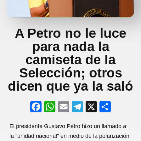
A Petro no le luce
para nada la
camiseta de la
Selección; otros
dicen que ya la saló
F
W
E
T
X
S
a
h
m
e
h
El presidente Gustavo Petro hizo un llamado a
c
a
a
l
a
la “unidad nacional” en medio de la polarización
e
t
i
e
r