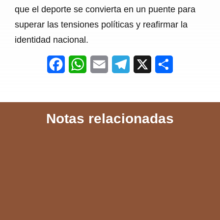
que el deporte se convierta en un puente para
superar las tensiones políticas y reafirmar la
identidad nacional.
F
W
E
T
X
S
a
h
m
e
h
c
a
a
l
a
Notas relacionadas
e
t
i
e
r
b
s
l
g
e
o
A
r
o
p
a
k
p
m