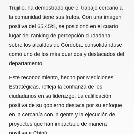
c
a
a
l
a
Trujillo, ha demostrado que el trabajo cercano a
e
t
i
e
r
la comunidad tiene sus frutos. Con una imagen
b
s
l
g
e
positiva del 65,45%, se posicionó en el cuarto
o
A
r
lugar del ranking de percepción ciudadana
sobre los alcaldes de Córdoba, consolidándose
o
p
a
como uno de los más queridos y destacados del
k
p
m
departamento.
Este reconocimiento, hecho por Mediciones
Estratégicas, refleja la confianza de los
ciudadanos en su liderazgo. La calificación
positiva de su gobierno destaca por su enfoque
en la cercanía con la gente y la ejecución de
proyectos que han impactado de manera
positiva a Chinú.