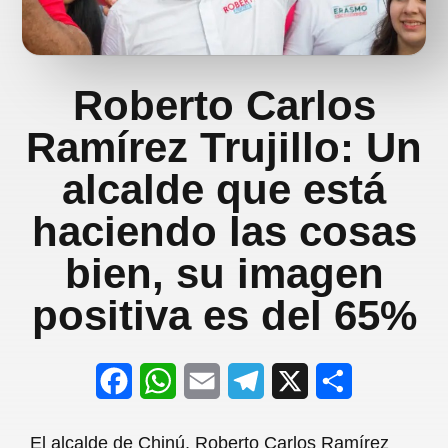
Roberto Carlos
Ramírez Trujillo: Un
alcalde que está
haciendo las cosas
bien, su imagen
positiva es del 65%
F
W
E
T
X
S
a
h
m
e
h
El alcalde de Chinú, Roberto Carlos Ramírez