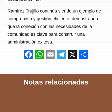
Ramírez Trujillo continúa siendo un ejemplo de
compromiso y gestión eficiente, demostrando
que la conexión con las necesidades de la
comunidad es clave para construir una
administración exitosa.
F
W
E
T
X
S
a
h
m
e
h
c
a
a
l
a
Notas relacionadas
e
t
i
e
r
b
s
l
g
e
o
A
r
o
p
a