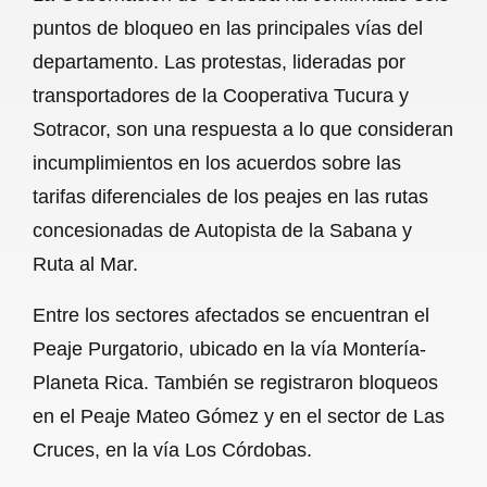
c
a
a
l
a
puntos de bloqueo en las principales vías del
e
t
i
e
r
departamento. Las protestas, lideradas por
b
s
l
g
e
transportadores de la Cooperativa Tucura y
o
A
r
Sotracor, son una respuesta a lo que consideran
incumplimientos en los acuerdos sobre las
o
p
a
tarifas diferenciales de los peajes en las rutas
k
p
m
concesionadas de Autopista de la Sabana y
Ruta al Mar.
Entre los sectores afectados se encuentran el
Peaje Purgatorio, ubicado en la vía Montería-
Planeta Rica. También se registraron bloqueos
en el Peaje Mateo Gómez y en el sector de Las
Cruces, en la vía Los Córdobas.