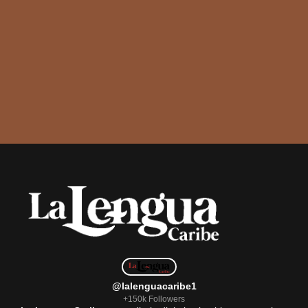
@lalenguacaribe1
+150k Followers