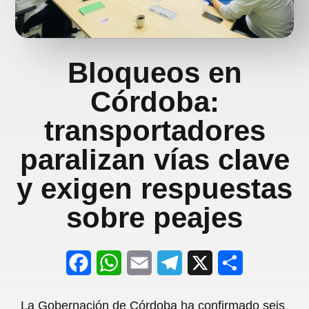
Bloqueos en
Córdoba:
transportadores
paralizan vías clave
y exigen respuestas
sobre peajes
F
W
E
T
X
S
a
h
m
e
h
La Gobernación de Córdoba ha confirmado seis