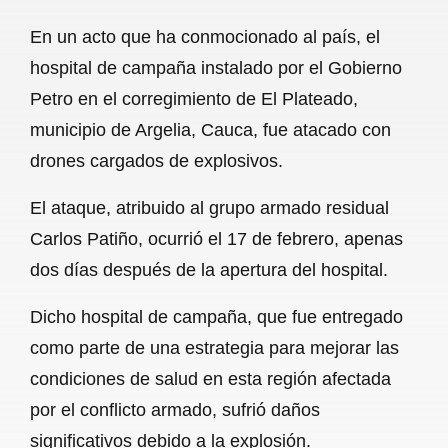
a
h
m
e
h
En un acto que ha conmocionado al país, el
c
a
a
l
a
hospital de campaña instalado por el Gobierno
e
t
i
e
r
Petro en el corregimiento de El Plateado,
b
s
l
g
e
municipio de Argelia, Cauca, fue atacado con
o
A
r
drones cargados de explosivos.
o
p
a
El ataque, atribuido al grupo armado residual
k
p
m
Carlos Patiño, ocurrió el 17 de febrero, apenas
dos días después de la apertura del hospital.
Dicho hospital de campaña, que fue entregado
como parte de una estrategia para mejorar las
condiciones de salud en esta región afectada
por el conflicto armado, sufrió daños
significativos debido a la explosión.