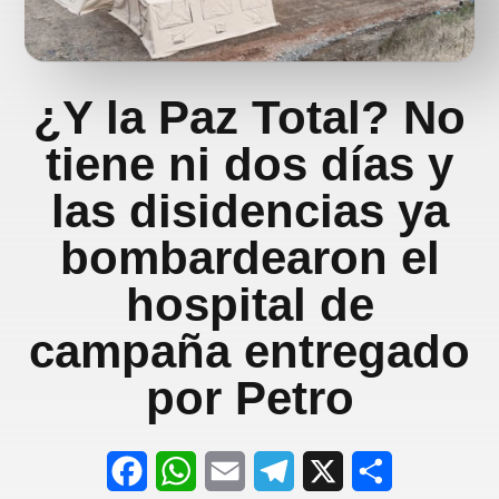
¿Y la Paz Total? No
tiene ni dos días y
las disidencias ya
bombardearon el
hospital de
campaña entregado
por Petro
F
W
E
T
X
S