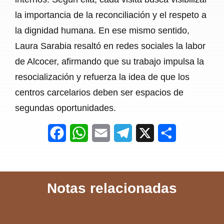
la importancia de la reconciliación y el respeto a
la dignidad humana. En ese mismo sentido,
Laura Sarabia resaltó en redes sociales la labor
de Alcocer, afirmando que su trabajo impulsa la
resocialización y refuerza la idea de que los
centros carcelarios deben ser espacios de
segundas oportunidades.
F
W
E
T
X
S
a
h
m
e
h
c
a
a
l
a
Notas relacionadas
e
t
i
e
r
b
s
l
g
e
o
A
r