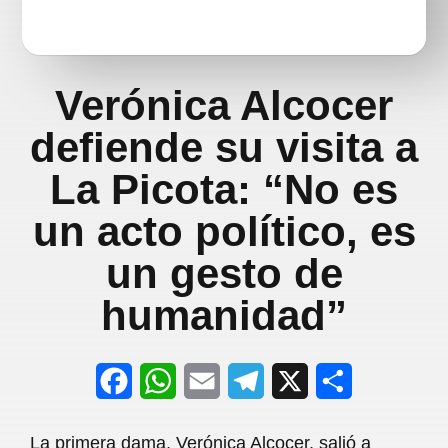
Verónica Alcocer
defiende su visita a
La Picota: “No es
un acto político, es
un gesto de
humanidad”
F
W
E
T
X
S
a
h
m
e
h
La primera dama, Verónica Alcocer, salió a