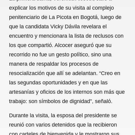
c
a
a
l
a
explicar los motivos de su visita al complejo
e
t
i
e
r
penitenciario de La Picota en Bogotá, luego de
b
s
l
g
e
que la candidata Vicky Dávila revelara el
o
A
r
encuentro y mencionara la lista de reclusos con
los que compartió. Alcocer aseguró que su
o
p
a
recorrido no fue un gesto político, sino una
k
p
m
manera de respaldar los procesos de
resocialización que allí se adelantan. “Creo en
las segundas oportunidades y en que las
artesanías y oficios de los internos son más que
trabajo: son símbolos de dignidad”, señaló.
Durante la visita, la esposa del presidente se
reunió con varios detenidos que la recibieron
con carteles de bienvenida y le mostraron sus