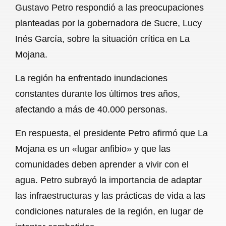
Gustavo Petro respondió a las preocupaciones
b
s
l
g
e
planteadas por la gobernadora de Sucre, Lucy
o
A
r
Inés García, sobre la situación crítica en La
Mojana.
o
p
a
k
p
m
La región ha enfrentado inundaciones
constantes durante los últimos tres años,
afectando a más de 40.000 personas.
En respuesta, el presidente Petro afirmó que La
Mojana es un «lugar anfibio» y que las
comunidades deben aprender a vivir con el
agua. Petro subrayó la importancia de adaptar
las infraestructuras y las prácticas de vida a las
condiciones naturales de la región, en lugar de