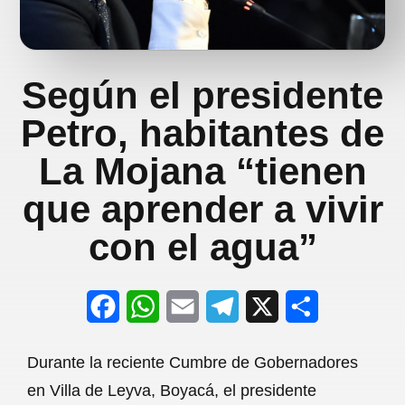
Según el presidente
Petro, habitantes de
La Mojana “tienen
que aprender a vivir
con el agua”
F
W
E
T
X
S
a
h
m
e
h
Durante la reciente Cumbre de Gobernadores
c
a
a
l
a
en Villa de Leyva, Boyacá, el presidente
e
t
i
e
r