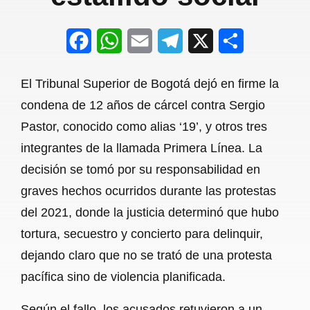
F
W
E
T
X
S
a
h
m
e
h
El Tribunal Superior de Bogotá dejó en firme la
c
a
a
l
a
condena de 12 años de cárcel contra Sergio
e
t
i
e
r
Pastor, conocido como alias ‘19’, y otros tres
b
s
l
g
e
integrantes de la llamada Primera Línea. La
o
A
r
decisión se tomó por su responsabilidad en
graves hechos ocurridos durante las protestas
o
p
a
del 2021, donde la justicia determinó que hubo
k
p
m
tortura, secuestro y concierto para delinquir,
dejando claro que no se trató de una protesta
pacífica sino de violencia planificada.
Según el fallo, los acusados retuvieron a un