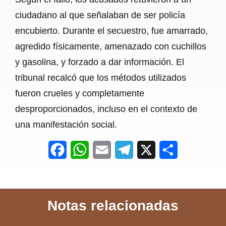
ciudadano al que señalaban de ser policía
encubierto. Durante el secuestro, fue amarrado,
agredido físicamente, amenazado con cuchillos
y gasolina, y forzado a dar información. El
tribunal recalcó que los métodos utilizados
fueron crueles y completamente
desproporcionados, incluso en el contexto de
una manifestación social.
F
W
E
T
X
S
a
h
m
e
h
c
a
a
l
a
Notas relacionadas
e
t
i
e
r
b
s
l
g
e