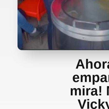
Ahor
empan
mira!
Vicky