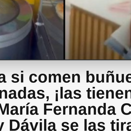
a si comen buñue
adas, ¡las tienen
 María Fernanda C
 Dávila se las ti