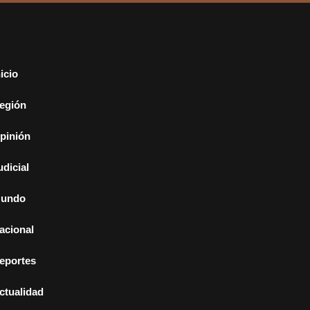
nicio
egión
pinión
udicial
undo
acional
eportes
ctualidad