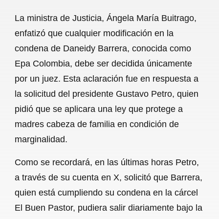
a
h
m
e
h
La ministra de Justicia, Ángela María Buitrago,
c
a
a
l
a
enfatizó que cualquier modificación en la
e
t
i
e
r
condena de Daneidy Barrera, conocida como
b
s
l
g
e
Epa Colombia, debe ser decidida únicamente
o
A
r
por un juez. Esta aclaración fue en respuesta a
la solicitud del presidente Gustavo Petro, quien
o
p
a
pidió que se aplicara una ley que protege a
k
p
m
madres cabeza de familia en condición de
marginalidad.
Como se recordará, en las últimas horas Petro,
a través de su cuenta en X, solicitó que Barrera,
quien está cumpliendo su condena en la cárcel
El Buen Pastor, pudiera salir diariamente bajo la