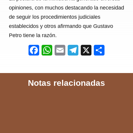
opiniones, con muchos destacando la necesidad
de seguir los procedimientos judiciales
establecidos y otros afirmando que Gustavo
Petro tiene la razón.
F
W
E
T
X
S
a
h
m
e
h
c
a
a
l
a
Notas relacionadas
e
t
i
e
r
b
s
l
g
e
o
A
r
o
p
a
k
p
m