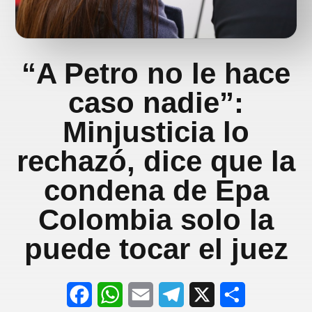
“A Petro no le hace
caso nadie”:
Minjusticia lo
rechazó, dice que la
condena de Epa
Colombia solo la
puede tocar el juez
F
W
E
T
X
S