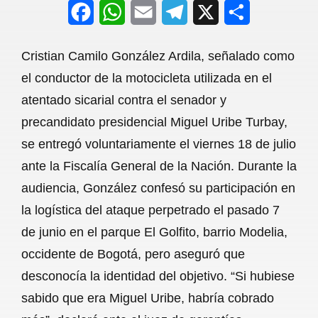
F
W
E
T
X
S
a
h
m
e
h
Cristian Camilo González Ardila, señalado como
c
a
a
l
a
el conductor de la motocicleta utilizada en el
e
t
i
e
r
atentado sicarial contra el senador y
b
s
l
g
e
precandidato presidencial Miguel Uribe Turbay,
o
A
r
se entregó voluntariamente el viernes 18 de julio
ante la Fiscalía General de la Nación. Durante la
o
p
a
audiencia, González confesó su participación en
k
p
m
la logística del ataque perpetrado el pasado 7
de junio en el parque El Golfito, barrio Modelia,
occidente de Bogotá, pero aseguró que
desconocía la identidad del objetivo. “Si hubiese
sabido que era Miguel Uribe, habría cobrado