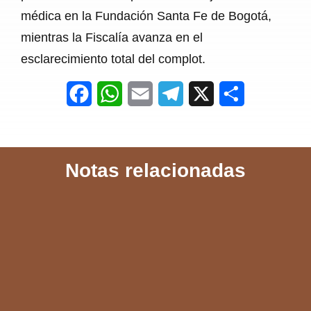
médica en la Fundación Santa Fe de Bogotá,
mientras la Fiscalía avanza en el
esclarecimiento total del complot.
F
W
E
T
X
S
a
h
m
e
h
c
a
a
l
a
Notas relacionadas
e
t
i
e
r
b
s
l
g
e
o
A
r
o
p
a
k
p
m