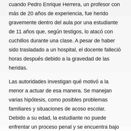
cuando Pedro Enrique Herrera, un profesor con
b
s
l
g
e
más de 20 años de experiencia, fue herido
o
A
r
gravemente dentro del aula por una estudiante
de 11 años que, según testigos, lo atacó con
o
p
a
cuchillos durante una clase. A pesar de haber
k
p
m
sido trasladado a un hospital, el docente falleció
horas después debido a la gravedad de las
heridas.
Las autoridades investigan qué motivó a la
menor a actuar de esa manera. Se manejan
varias hipótesis, como posibles problemas
familiares y situaciones de acoso escolar.
Debido a su edad, la estudiante no puede
enfrentar un proceso penal y se encuentra bajo