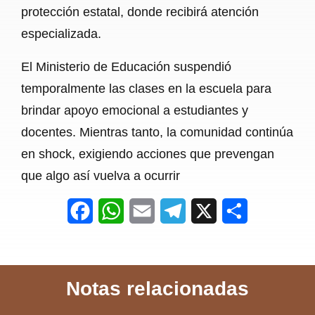
protección estatal, donde recibirá atención
especializada.
El Ministerio de Educación suspendió
temporalmente las clases en la escuela para
brindar apoyo emocional a estudiantes y
docentes. Mientras tanto, la comunidad continúa
en shock, exigiendo acciones que prevengan
que algo así vuelva a ocurrir
F
W
E
T
X
S
a
h
m
e
h
c
a
a
l
a
Notas relacionadas
e
t
i
e
r
b
s
l
g
e