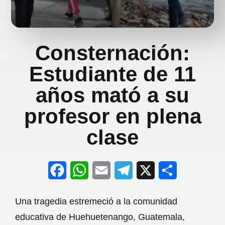
Consternación:
Estudiante de 11
años mató a su
profesor en plena
clase
F
W
E
T
X
S
a
h
m
e
h
Una tragedia estremeció a la comunidad
c
a
a
l
a
educativa de Huehuetenango, Guatemala,
e
t
i
e
r