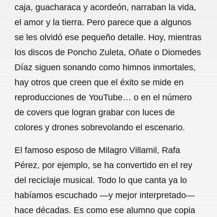
caja, guacharaca y acordeón, narraban la vida,
b
s
l
g
e
el amor y la tierra. Pero parece que a algunos
o
A
r
se les olvidó ese pequeño detalle. Hoy, mientras
los discos de Poncho Zuleta, Oñate o Diomedes
o
p
a
Díaz siguen sonando como himnos inmortales,
k
p
m
hay otros que creen que el éxito se mide en
reproducciones de YouTube… o en el número
de covers que logran grabar con luces de
colores y drones sobrevolando el escenario.
El famoso esposo de Milagro Villamil, Rafa
Pérez, por ejemplo, se ha convertido en el rey
del reciclaje musical. Todo lo que canta ya lo
habíamos escuchado —y mejor interpretado—
hace décadas. Es como ese alumno que copia