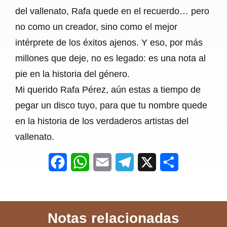
del vallenato, Rafa quede en el recuerdo… pero
no como un creador, sino como el mejor
intérprete de los éxitos ajenos. Y eso, por más
millones que deje, no es legado: es una nota al
pie en la historia del género.
Mi querido Rafa Pérez, aún estas a tiempo de
pegar un disco tuyo, para que tu nombre quede
en la historia de los verdaderos artistas del
vallenato.
F
W
E
T
X
S
a
h
m
e
h
c
a
a
l
a
Notas relacionadas
e
t
i
e
r