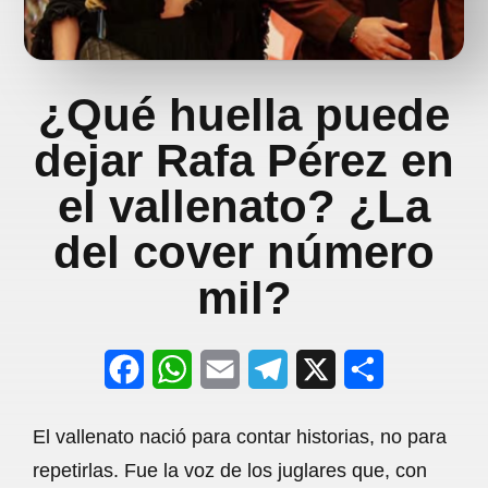
¿Qué huella puede
dejar Rafa Pérez en
el vallenato? ¿La
del cover número
mil?
F
W
E
T
X
S
a
h
m
e
h
El vallenato nació para contar historias, no para
c
a
a
l
a
repetirlas. Fue la voz de los juglares que, con
e
t
i
e
r