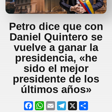
Petro dice que con
Daniel Quintero se
vuelve a ganar la
presidencia, «he
sido el mejor
presidente de los
últimos años»
F
W
E
T
X
S