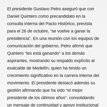
a
h
m
e
h
El presidente Gustavo Petro aseguró que con
c
a
a
l
a
Daniel Quintero como precandidato en la
e
t
i
e
r
consulta interna del Pacto Histórico, prevista
b
s
l
g
e
para el 26 de octubre, “se vuelve a ganar la
o
A
r
presidencia”. En una reunión con los equipos de
comunicación del gobierno, Petro afirmó que
o
p
a
Quintero “les está ganando” a los demás
k
p
m
aspirantes, mostrando su respaldo explícito al
exalcalde de Medellín, quien ha tenido un
crecimiento significativo en la carrera interna del
movimiento. El presidente destacó además su
gestión afirmando que ha sido “el mejor
presidente de los últimos años”, consolidando
un mensaje de continuidad y apoyo institucional