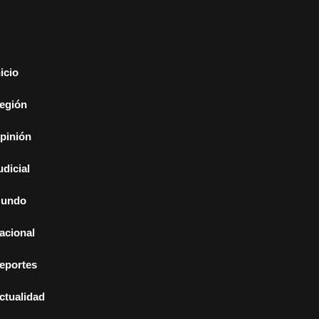
nicio
egión
pinión
udicial
undo
acional
eportes
ctualidad