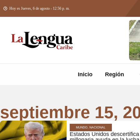
Hoy es Jueves, 6 de agosto - 12:56 p. m.
Inicio
Región
septiembre 15, 2
MUNDO, NACIONAL
Estados Unidos descertifica
millonaria ayuda en la lucha