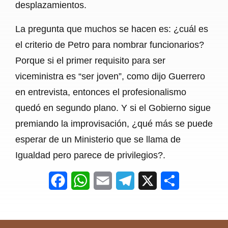
desplazamientos.
La pregunta que muchos se hacen es: ¿cuál es
el criterio de Petro para nombrar funcionarios?
Porque si el primer requisito para ser
viceministra es “ser joven”, como dijo Guerrero
en entrevista, entonces el profesionalismo
quedó en segundo plano. Y si el Gobierno sigue
premiando la improvisación, ¿qué más se puede
esperar de un Ministerio que se llama de
Igualdad pero parece de privilegios?.
F
W
E
T
X
S
a
h
m
e
h
c
a
a
l
a