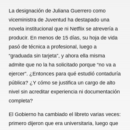
a
h
m
e
h
La designación de Juliana Guerrero como
c
a
a
l
a
viceministra de Juventud ha destapado una
e
t
i
e
r
novela institucional que ni Netflix se atrevería a
b
s
l
g
e
producir. En menos de 15 días, su hoja de vida
o
A
r
pasó de técnica a profesional, luego a
“graduada sin tarjeta”, y ahora ella misma
o
p
a
admite que no la ha solicitado porque “no va a
k
p
m
ejercer”. ¿Entonces para qué estudió contaduría
pública? ¿Y cómo se justifica un cargo de alto
nivel sin acreditar experiencia ni documentación
completa?
El Gobierno ha cambiado el libreto varias veces:
primero dijeron que era universitaria, luego que