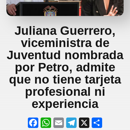
Juliana Guerrero,
viceministra de
Juventud nombrada
por Petro, admite
que no tiene tarjeta
profesional ni
experiencia
F
W
E
T
X
S