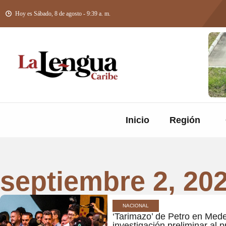
Hoy es Sábado, 8 de agosto - 9:39 a. m.
Inicio
Región
septiembre 2, 20
NACIONAL
‘Tarimazo’ de Petro en Mede
investigación preliminar al 