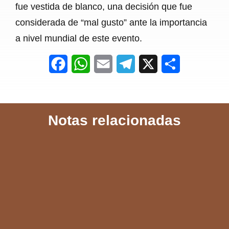
fue vestida de blanco, una decisión que fue
considerada de “mal gusto” ante la importancia
a nivel mundial de este evento.
F
W
E
T
X
S
a
h
m
e
h
c
a
a
l
a
Notas relacionadas
e
t
i
e
r
b
s
l
g
e
o
A
r
o
p
a
k
p
m