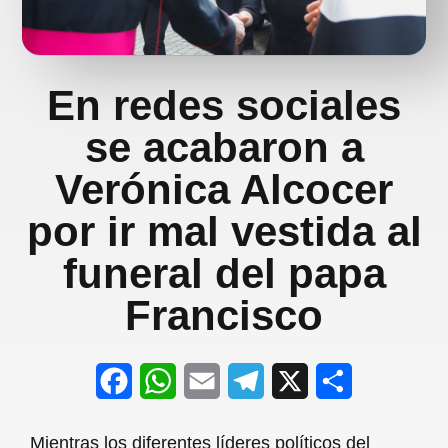
En redes sociales
se acabaron a
Verónica Alcocer
por ir mal vestida al
funeral del papa
Francisco
F
W
E
T
X
S
a
h
m
e
h
Mientras los diferentes líderes políticos del