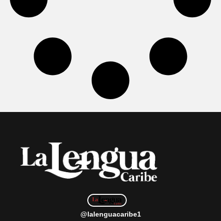
@lalenguacaribe1