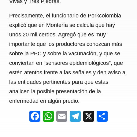
Vivas y Tres Piedras.
Precisamente, el funcionario de Porkcolombia
explicó que en Montería se calcula que hay
unos 20 mil cerdos. Agregó que es muy
importante que los productores conozcan más
sobre la PPC y sobre la vacunación, y que se
conviertan en “sensores epidemiológicos”, que
estén atentos frente a las señales y den aviso a
las entidades pertinentes para que estas
analicen la posible presentación de la
enfermedad en algún predio.
F
W
E
T
X
S
a
h
m
e
h