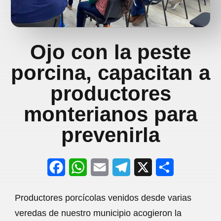
Ojo con la peste
porcina, capacitan a
productores
monterianos para
prevenirla
F
W
E
T
X
S
a
h
m
e
h
Productores porcícolas venidos desde varias
c
a
a
l
a
veredas de nuestro municipio acogieron la
e
t
i
e
r