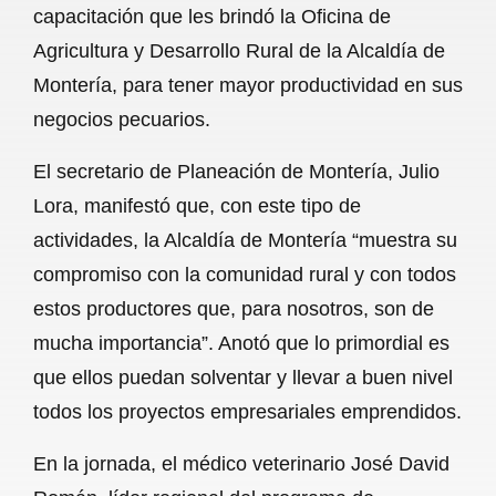
capacitación que les brindó la Oficina de
b
s
l
g
e
Agricultura y Desarrollo Rural de la Alcaldía de
o
A
r
Montería, para tener mayor productividad en sus
negocios pecuarios.
o
p
a
k
p
m
El secretario de Planeación de Montería, Julio
Lora, manifestó que, con este tipo de
actividades, la Alcaldía de Montería “muestra su
compromiso con la comunidad rural y con todos
estos productores que, para nosotros, son de
mucha importancia”. Anotó que lo primordial es
que ellos puedan solventar y llevar a buen nivel
todos los proyectos empresariales emprendidos.
En la jornada, el médico veterinario José David