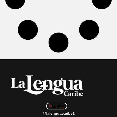
@lalenguacaribe1