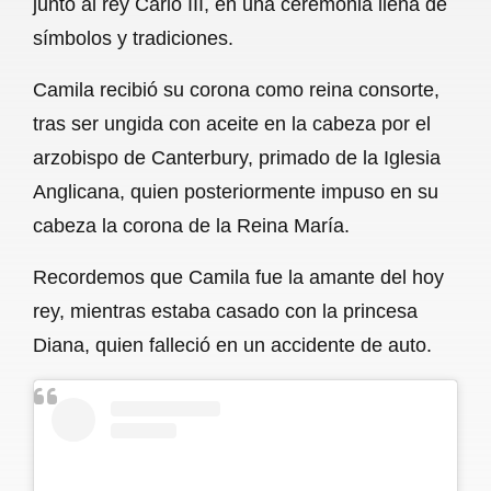
junto al rey Carlo III, en una ceremonia llena de
o
A
r
símbolos y tradiciones.
o
p
a
Camila recibió su corona como reina consorte,
k
p
m
tras ser ungida con aceite en la cabeza por el
arzobispo de Canterbury, primado de la Iglesia
Anglicana, quien posteriormente impuso en su
cabeza la corona de la Reina María.
Recordemos que Camila fue la amante del hoy
rey, mientras estaba casado con la princesa
Diana, quien falleció en un accidente de auto.