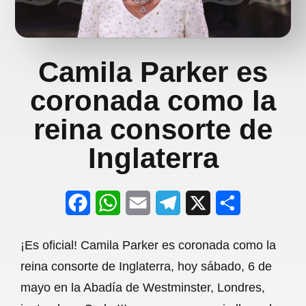
Camila Parker es
coronada como la
reina consorte de
Inglaterra
F
W
E
T
X
S
a
h
m
e
h
¡Es oficial! Camila Parker es coronada como la
c
a
a
l
a
reina consorte de Inglaterra, hoy sábado, 6 de
e
t
i
e
r
mayo en la Abadía de Westminster, Londres,
b
s
l
g
e