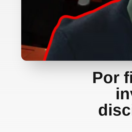
Por f
in
disc