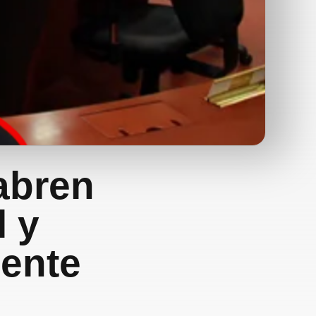
 abren
l y
dente