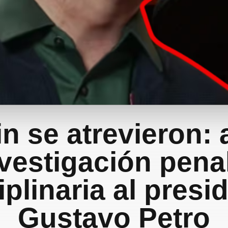
in se atrevieron:
vestigación pena
iplinaria al presi
Gustavo Petro