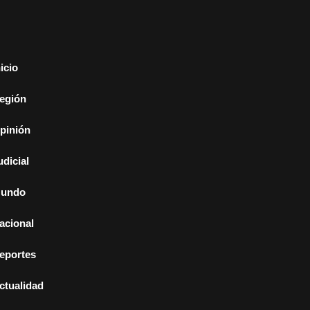
nicio
egión
pinión
udicial
undo
acional
eportes
ctualidad