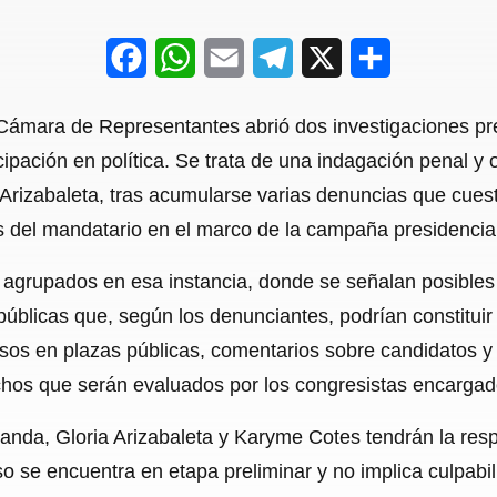
F
W
E
T
X
S
a
h
m
e
h
ámara de Representantes abrió dos investigaciones pre
c
a
a
l
a
pación en política. Se trata de una indagación penal y ot
e
t
i
e
r
a Arizabaleta, tras acumularse varias denuncias que cues
b
s
l
g
e
 del mandatario en el marco de la campaña presidencial
o
A
r
o agrupados en esa instancia, donde se señalan posible
o
p
a
úblicas que, según los denunciantes, podrían constituir p
k
p
m
s en plazas públicas, comentarios sobre candidatos y l
hos que serán evaluados por los congresistas encargad
anda, Gloria Arizabaleta y Karyme Cotes tendrán la resp
o se encuentra en etapa preliminar y no implica culpabilid