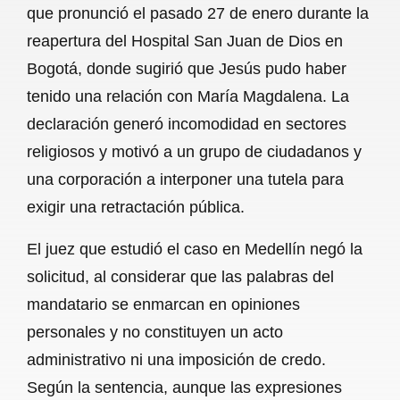
que pronunció el pasado 27 de enero durante la
b
s
l
g
e
reapertura del Hospital San Juan de Dios en
o
A
r
Bogotá, donde sugirió que Jesús pudo haber
tenido una relación con María Magdalena. La
o
p
a
declaración generó incomodidad en sectores
k
p
m
religiosos y motivó a un grupo de ciudadanos y
una corporación a interponer una tutela para
exigir una retractación pública.
El juez que estudió el caso en Medellín negó la
solicitud, al considerar que las palabras del
mandatario se enmarcan en opiniones
personales y no constituyen un acto
administrativo ni una imposición de credo.
Según la sentencia, aunque las expresiones