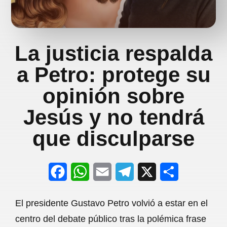
La justicia respalda
a Petro: protege su
opinión sobre
Jesús y no tendrá
que disculparse
F
W
E
T
X
S
a
h
m
e
h
El presidente Gustavo Petro volvió a estar en el
c
a
a
l
a
centro del debate público tras la polémica frase
e
t
i
e
r