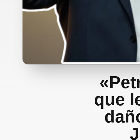
«Pet
que l
daño
J