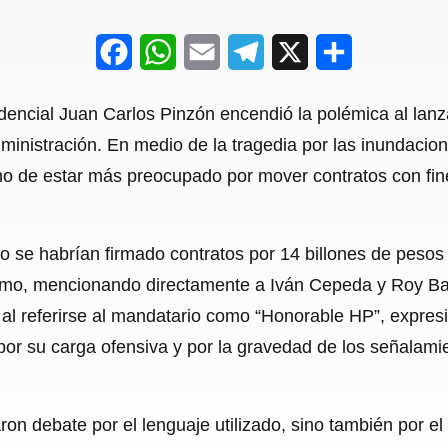
F
W
E
T
X
S
a
h
m
e
h
encial Juan Carlos Pinzón encendió la polémica al lanzar
c
a
a
l
a
ministración. En medio de la tragedia por las inundacio
e
t
i
e
r
no de estar más preocupado por mover contratos con fine
b
s
l
g
e
o
A
r
o se habrían firmado contratos por 14 billones de pesos 
o
p
a
ismo, mencionando directamente a Iván Cepeda y Roy Bar
k
p
m
io al referirse al mandatario como “Honorable HP”, expre
 por su carga ofensiva y por la gravedad de los señalami
on debate por el lenguaje utilizado, sino también por el