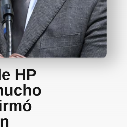
le HP
 mucho
firmó
ón