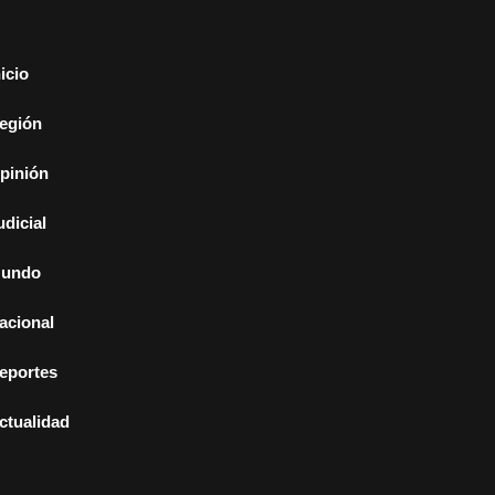
nicio
egión
pinión
udicial
undo
acional
eportes
ctualidad