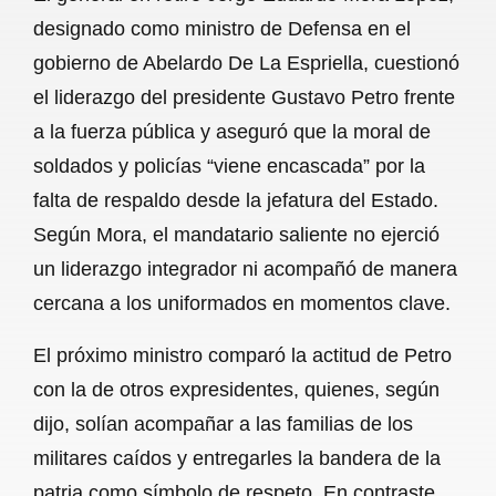
c
a
a
l
a
designado como ministro de Defensa en el
e
t
i
e
r
gobierno de Abelardo De La Espriella, cuestionó
b
s
l
g
e
el liderazgo del presidente Gustavo Petro frente
o
A
r
a la fuerza pública y aseguró que la moral de
soldados y policías “viene encascada” por la
o
p
a
falta de respaldo desde la jefatura del Estado.
k
p
m
Según Mora, el mandatario saliente no ejerció
un liderazgo integrador ni acompañó de manera
cercana a los uniformados en momentos clave.
El próximo ministro comparó la actitud de Petro
con la de otros expresidentes, quienes, según
dijo, solían acompañar a las familias de los
militares caídos y entregarles la bandera de la
patria como símbolo de respeto. En contraste,