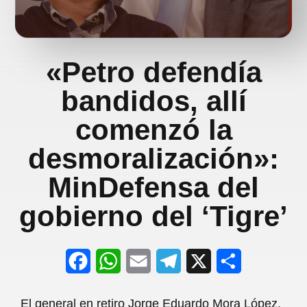
«Petro defendía
bandidos, allí
comenzó la
desmoralización»:
MinDefensa del
gobierno del ‘Tigre’
F
W
E
T
X
S
a
h
m
e
h
El general en retiro Jorge Eduardo Mora López,