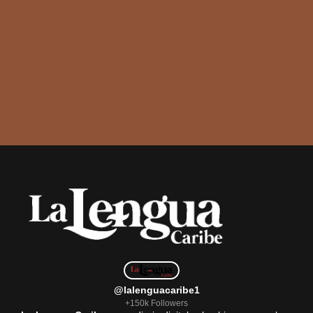
@lalenguacaribe1
+150k Followers