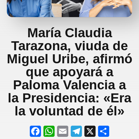
María Claudia
Tarazona, viuda de
Miguel Uribe, afirmó
que apoyará a
Paloma Valencia a
la Presidencia: «Era
la voluntad de él»
F
W
E
T
X
S