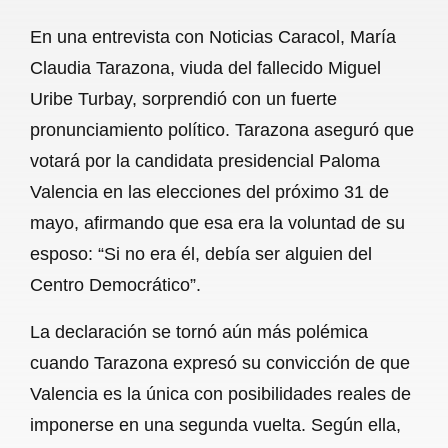
a
h
m
e
h
En una entrevista con Noticias Caracol, María
c
a
a
l
a
Claudia Tarazona, viuda del fallecido Miguel
e
t
i
e
r
Uribe Turbay, sorprendió con un fuerte
b
s
l
g
e
pronunciamiento político. Tarazona aseguró que
o
A
r
votará por la candidata presidencial Paloma
Valencia en las elecciones del próximo 31 de
o
p
a
mayo, afirmando que esa era la voluntad de su
k
p
m
esposo: “Si no era él, debía ser alguien del
Centro Democrático”.
La declaración se tornó aún más polémica
cuando Tarazona expresó su convicción de que
Valencia es la única con posibilidades reales de
imponerse en una segunda vuelta. Según ella,