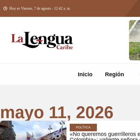
Hoy es Viernes, 7 de agosto - 12:42 a. m.
Inicio
Región
mayo 11, 2026
POLÍTICA
«No queremos guerrilleros 
Colombia»: valiente señora 