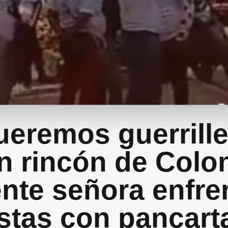
ueremos guerrille
n rincón de Colo
ente señora enfre
istas con pancart