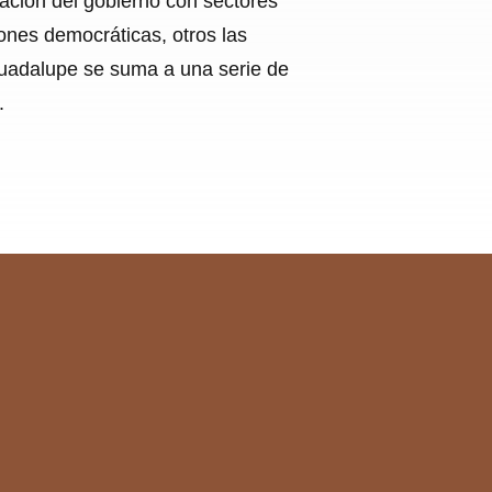
elación del gobierno con sectores
ones democráticas, otros las
 Guadalupe se suma a una serie de
.