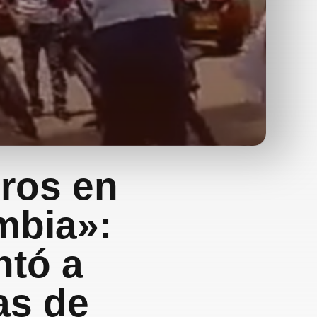
ros en
mbia»:
ntó a
as de