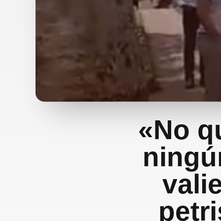
«No q
ningú
vali
petr