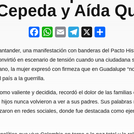
 Cepeda y Aída Qu
F
W
E
T
X
S
a
h
m
e
h
ntander, una manifestación con banderas del Pacto Hist
c
a
a
l
a
nvirtió en escenario de tensión cuando una ciudadana s
e
t
i
e
r
ano, la mujer expresó con firmeza que en Guadalupe “no 
b
s
l
g
e
 país a la guerrilla.
o
A
r
omo valiente y decidida, recordó el dolor de las familias
o
p
a
hijos nunca volvieron a ver a sus padres. Sus palabras 
k
p
m
izaron en redes sociales, donde fue destacada como ejem