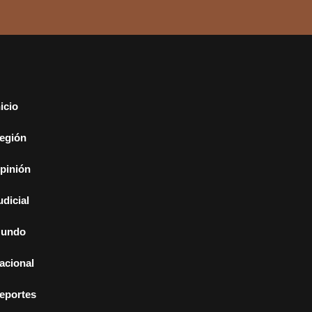
nicio
egión
pinión
udicial
undo
acional
eportes