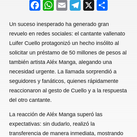
F
W
E
T
X
S
a
h
m
e
h
Un suceso inesperado ha generado gran
c
a
a
l
a
revuelo en redes sociales: el cantante vallenato
e
t
i
e
r
Luifer Cuello protagonizó un hecho insólito al
b
s
l
g
e
solicitar un préstamo de 50 millones de pesos al
o
A
r
también artista Aléx Manga, alegando una
necesidad urgente. La llamada sorprendió a
o
p
a
seguidores y fanáticos, quienes rápidamente
k
p
m
reaccionaron al gesto de Cuello y a la respuesta
del otro cantante.
La reacción de Aléx Manga superó las
expectativas: sin dudarlo, realizó la
transferencia de manera inmediata, mostrando