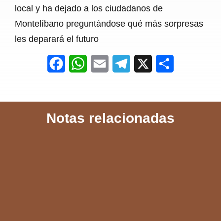
local y ha dejado a los ciudadanos de
Montelíbano preguntándose qué más sorpresas
les deparará el futuro
F
W
E
T
X
S
a
h
m
e
h
c
a
a
l
a
Notas relacionadas
e
t
i
e
r
b
s
l
g
e
o
A
r
o
p
a
k
p
m