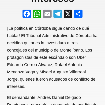
F
W
E
T
X
S
a
h
m
e
h
¡La política en Córdoba sigue dando de qué
c
a
a
l
a
hablar! El Tribunal Administrativo de Córdoba ha
e
t
i
e
r
decidido quitarles la investidura a tres
b
s
l
g
e
concejales del municipio de Montelíbano. Los
o
A
r
protagonistas de este escándalo son Uber
Eduardo Correa Álvarez, Rafael Antonio
o
p
a
Mendoza Vega y Misael Augusto Villarreal
k
p
m
Jorge, quienes fueron acusados de conflicto de
intereses.
El demandante, Andrés Daniel Delgado
Domínguez, presentó la demanda de pérdida de