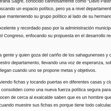
rana Sagre, conocido cariñosamente como “Davo Pastra
c
a
a
l
a
uscando un espacio político, pero ya a nivel departame
e
t
i
e
r
gue manteniendo su grupo político al lado de su herma
b
s
l
g
e
xcelente y recordado paso por la administración munici
o
A
r
l Congreso, enfocando su propuesta en el desarrollo regi
o
p
a
k
p
m
a gente y quien goza del cariño de los sahagunenses y 
estro departamento, llevando una voz de esperanza, sob
 llegan cuando uno se propone metas y objetivos.
iendo fichas y tocando puertas en diferentes casas y cl
o consoliden como una nueva fuerza política segura para
ocen de cerca al exalcalde saben que es un hombre que
 cuando muestre sus fichas es porque tiene todo calculad