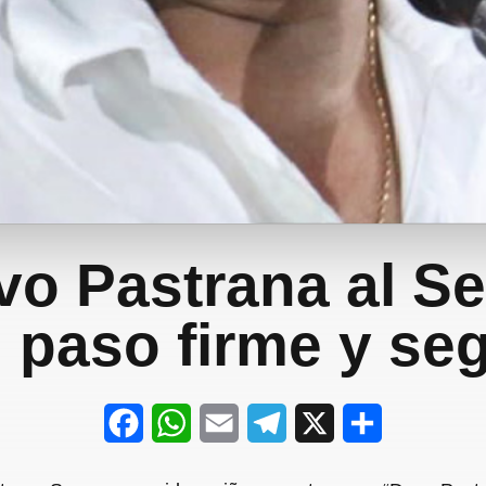
vo Pastrana al S
 paso firme y se
F
W
E
T
X
S
a
h
m
e
h