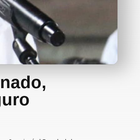
enado,
guro