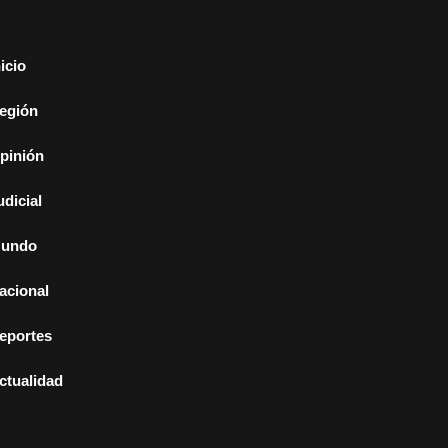
nicio
egión
pinión
udicial
undo
acional
eportes
ctualidad