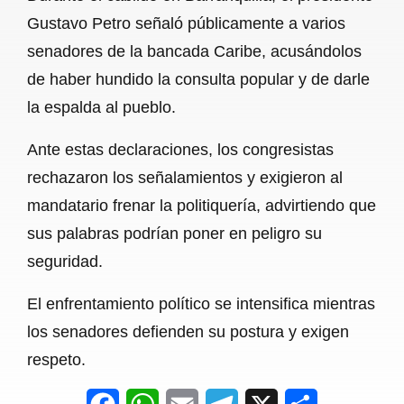
c
a
a
l
a
Gustavo Petro señaló públicamente a varios
e
t
i
e
r
senadores de la bancada Caribe, acusándolos
b
s
l
g
e
de haber hundido la consulta popular y de darle
o
A
r
la espalda al pueblo.
o
p
a
Ante estas declaraciones, los congresistas
k
p
m
rechazaron los señalamientos y exigieron al
mandatario frenar la politiquería, advirtiendo que
sus palabras podrían poner en peligro su
seguridad.
El enfrentamiento político se intensifica mientras
los senadores defienden su postura y exigen
respeto.