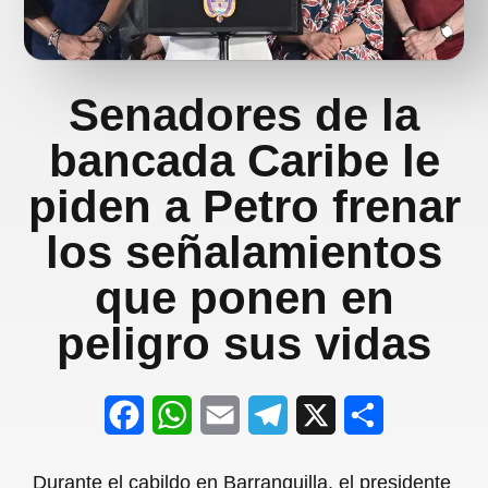
Senadores de la
bancada Caribe le
piden a Petro frenar
los señalamientos
que ponen en
peligro sus vidas
F
W
E
T
X
S
a
h
m
e
h
Durante el cabildo en Barranquilla, el presidente